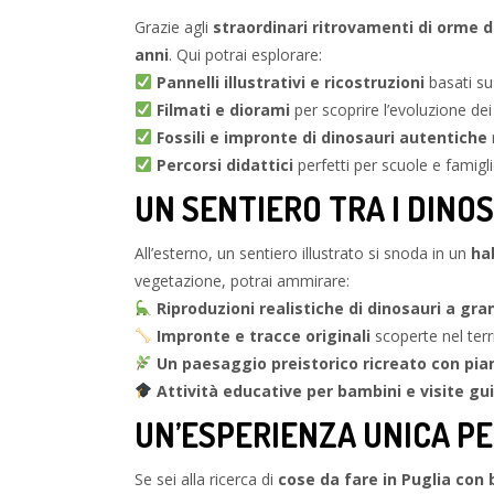
Grazie agli
straordinari ritrovamenti di orme d
anni
. Qui potrai esplorare:
Pannelli illustrativi e ricostruzioni
basati su 
Filmati e diorami
per scoprire l’evoluzione dei
Fossili e impronte di dinosauri autentiche
r
Percorsi didattici
perfetti per scuole e famigl
UN SENTIERO TRA I DINO
All’esterno, un sentiero illustrato si snoda in un
ha
vegetazione, potrai ammirare:
Riproduzioni realistiche di dinosauri a gr
Impronte e tracce originali
scoperte nel terr
Un paesaggio preistorico ricreato con pia
Attività educative per bambini e visite gu
UN’ESPERIENZA UNICA PER
Se sei alla ricerca di
cose da fare in Puglia con