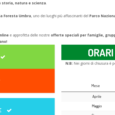
ra
storia, natura e scienza
.
lla Foresta Umbra
, uno dei luoghi più affascinanti del
Parco Nazion
online
e approfitta delle nostre
offerte speciali per famiglie, grup
gano!
ORARI
N:B:
Nei giorni di chiusura è p
Mese
Aprile
Maggio
E