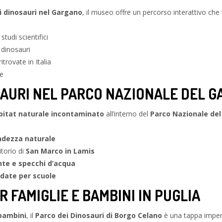
i dinosauri nel Gargano
, il museo offre un percorso interattivo che
studi scientifici
 dinosauri
itrovate in Italia
ie
SAURI NEL PARCO NAZIONALE DEL 
bitat naturale incontaminato
all’interno del
Parco Nazionale de
andezza naturale
itorio di
San Marco in Lamis
nte e specchi d’acqua
idate per scuole
 FAMIGLIE E BAMBINI IN PUGLIA
 bambini
, il
Parco dei Dinosauri di Borgo Celano
è una tappa imperd