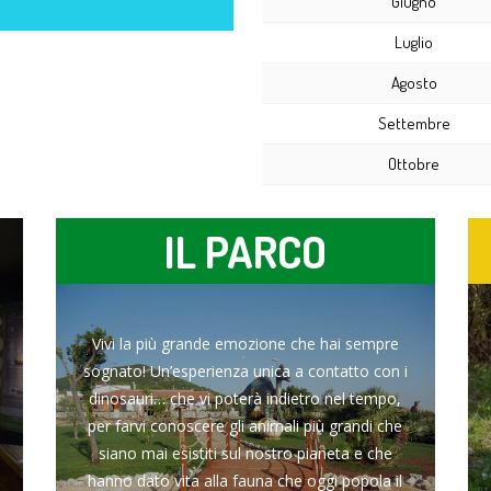
Giugno
Luglio
Agosto
Settembre
Ottobre
IL PARCO
Vivi la più grande emozione che hai sempre
sognato! Un’esperienza unica a contatto con i
dinosauri… che vi poterà indietro nel tempo,
per farvi conoscere gli animali più grandi che
siano mai esistiti sul nostro pianeta e che
hanno dato vita alla fauna che oggi popola il