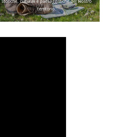
storiche, culturali e paesaggistiche del Nostro
territorio.