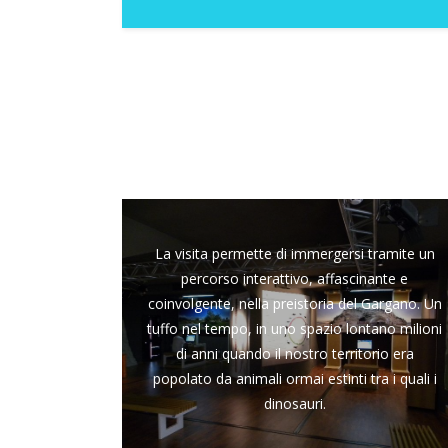
La visita permette di immergersi tramite un
percorso interattivo, affascinante e
coinvolgente, nella preistoria del Gargano. Un
tuffo nel tempo, in uno spazio lontano milioni
di anni quando il nostro territorio era
popolato da animali ormai estinti tra i quali i
dinosauri.