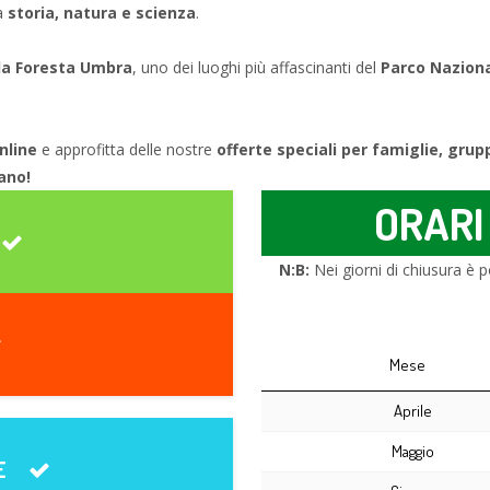
ra
storia, natura e scienza
.
lla Foresta Umbra
, uno dei luoghi più affascinanti del
Parco Nazion
online
e approfitta delle nostre
offerte speciali per famiglie, grup
gano!
ORARI
N:B:
Nei giorni di chiusura è p
Mese
Aprile
Maggio
E