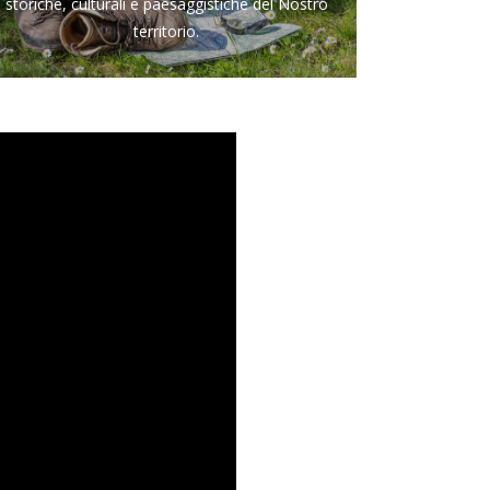
storiche, culturali e paesaggistiche del Nostro
territorio.