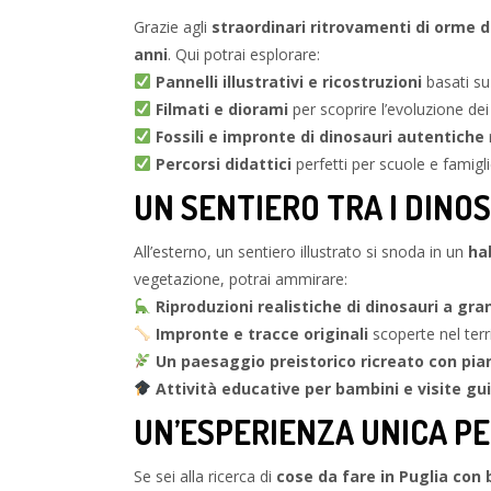
Grazie agli
straordinari ritrovamenti di orme d
anni
. Qui potrai esplorare:
Pannelli illustrativi e ricostruzioni
basati su 
Filmati e diorami
per scoprire l’evoluzione dei
Fossili e impronte di dinosauri autentiche
r
Percorsi didattici
perfetti per scuole e famigl
UN SENTIERO TRA I DINO
All’esterno, un sentiero illustrato si snoda in un
ha
vegetazione, potrai ammirare:
Riproduzioni realistiche di dinosauri a gr
Impronte e tracce originali
scoperte nel terr
Un paesaggio preistorico ricreato con pia
Attività educative per bambini e visite gu
UN’ESPERIENZA UNICA PER
Se sei alla ricerca di
cose da fare in Puglia con