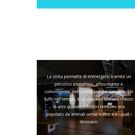
La visita permette di immergersi tramite un
percorso interattivo, affascinante e
coinvolgente, nella preistoria del Gargano. Un
tuffo nel tempo, in uno spazio lontano milioni
di anni quando il nostro territorio era
popolato da animali ormai estinti tra i quali i
dinosauri.