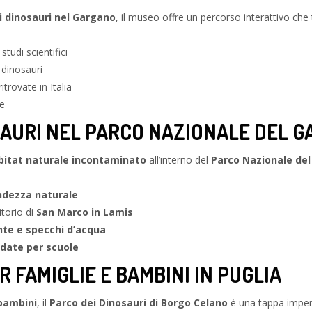
i dinosauri nel Gargano
, il museo offre un percorso interattivo che
studi scientifici
 dinosauri
itrovate in Italia
ie
SAURI NEL PARCO NAZIONALE DEL 
bitat naturale incontaminato
all’interno del
Parco Nazionale de
andezza naturale
itorio di
San Marco in Lamis
nte e specchi d’acqua
idate per scuole
 FAMIGLIE E BAMBINI IN PUGLIA
 bambini
, il
Parco dei Dinosauri di Borgo Celano
è una tappa imperd