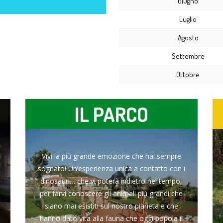
Giugno
Luglio
Agosto
Settembre
Ottobre
IL PARCO
Vivi la più grande emozione che hai sempre
sognato! Un’esperienza unica a contatto con i
dinosauri… che vi poterà indietro nel tempo,
per farvi conoscere gli animali più grandi che
siano mai esistiti sul nostro pianeta e che
hanno dato vita alla fauna che oggi popola il