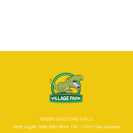
GREEN SOLUTIONS S.R.L.S
Sede Legale: Viale Aldo Moro 150 – 71013 San Giovanni