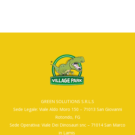
GREEN SOLUTIONS S.R.L.S
Sede Legale: Viale Aldo Moro 150 – 71013 San Giovanni
Rotondo, FG
Sede Operativa: Viale Dei Dinosauri snc – 71014 San Marco
in Lamis