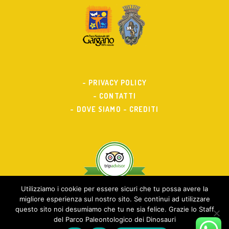
- PRIVACY POLICY
- CONTATTI
- DOVE SIAMO
- CREDITI
Utilizziamo i cookie per essere sicuri che tu possa avere la
migliore esperienza sul nostro sito. Se continui ad utilizzare
questo sito noi desumiamo che tu ne sia felice. Grazie lo Staff
del Parco Paleontologico dei Dinosauri