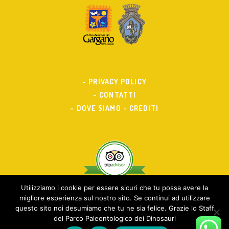
- PRIVACY POLICY
- CONTATTI
- DOVE SIAMO
- CREDITI
Utilizziamo i cookie per essere sicuri che tu possa avere la
migliore esperienza sul nostro sito. Se continui ad utilizzare
questo sito noi desumiamo che tu ne sia felice. Grazie lo Staff
del Parco Paleontologico dei Dinosauri