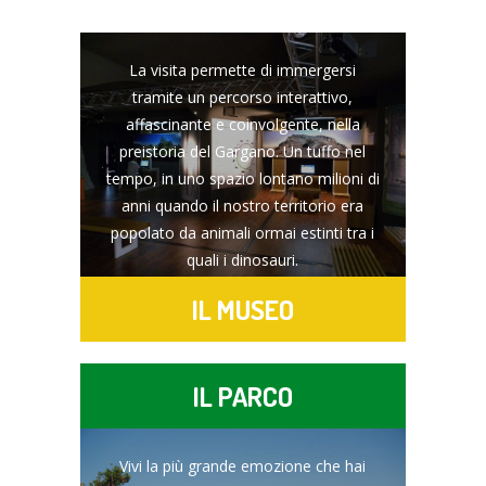
La visita permette di immergersi
tramite un percorso interattivo,
affascinante e coinvolgente, nella
preistoria del Gargano. Un tuffo nel
tempo, in uno spazio lontano milioni di
anni quando il nostro territorio era
popolato da animali ormai estinti tra i
quali i dinosauri.
IL MUSEO
IL PARCO
Vivi la più grande emozione che hai