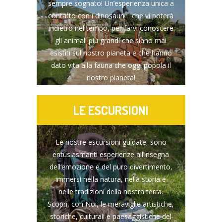
sempre sognato! Un’esperienza unica a
contatto con i dinosauri… che vi poterà
indietro nel tempo, per farvi conoscere
gli animali più grandi che siano mai
esistiti sul nostro pianeta e che hanno
dato vita alla fauna che oggi popola il
nostro pianeta!
LE ESCURSIONI
Le nostre escursioni guidate, sono
entusiasmanti esperienze all’insegna
dell’emozione e del puro divertimento,
immersi nella natura, nella storia e
nelle tradizioni della nostra terra.
Scopri, con Noi, le meraviglie artistiche,
storiche, culturali e paesaggistiche del