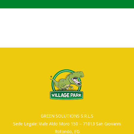
GREEN SOLUTIONS S.R.L.S
Sede Legale: Viale Aldo Moro 150 – 71013 San Giovanni
Rotondo, FG