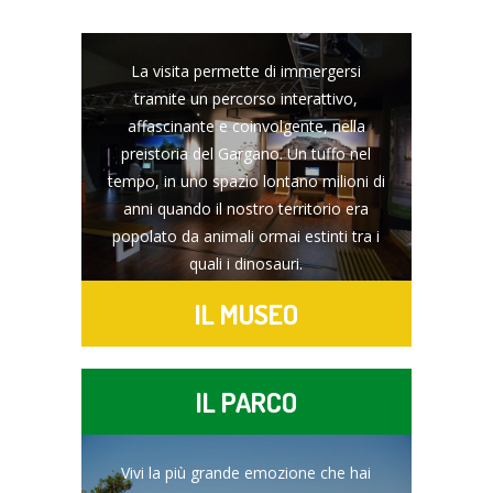
La visita permette di immergersi
tramite un percorso interattivo,
affascinante e coinvolgente, nella
preistoria del Gargano. Un tuffo nel
tempo, in uno spazio lontano milioni di
anni quando il nostro territorio era
popolato da animali ormai estinti tra i
quali i dinosauri.
IL MUSEO
IL PARCO
Vivi la più grande emozione che hai