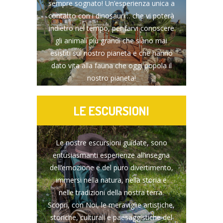
sempre sognato! Un’esperienza unica a
contatto con i dinosauri… che vi poterà
indietro nel tempo, per farvi conoscere
gli animali più grandi che siano mai
esistiti sul nostro pianeta e che hanno
dato vita alla fauna che oggi popola il
nostro pianeta!
LE ESCURSIONI
Le nostre escursioni guidate, sono
entusiasmanti esperienze all’insegna
dell’emozione e del puro divertimento,
immersi nella natura, nella storia e
nelle tradizioni della nostra terra.
Scopri, con Noi, le meraviglie artistiche,
storiche, culturali e paesaggistiche del