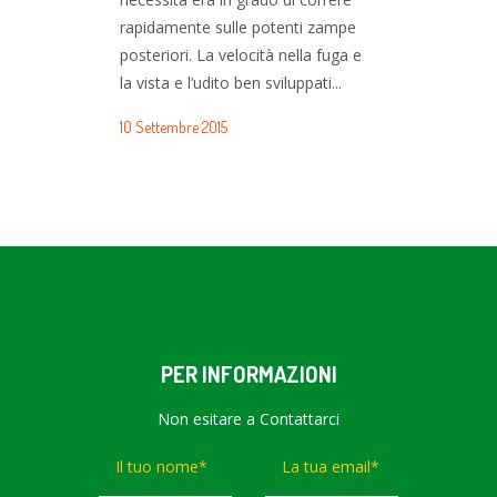
rapidamente sulle potenti zampe
nodosaurid
posteriori. La velocità nella fuga e
Polacanthus
la vista e l’udito ben sviluppati...
una famiglia
polacantidi,
10 Settembre 2015
Cretacico in
10 Settembre
PER INFORMAZIONI
Non esitare a Contattarci