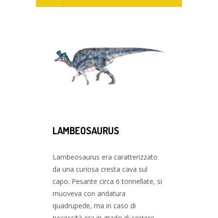
LAMBEOSAURUS
POLACA
Lambeosaurus era caratterizzato
Il polacant
da una curiosa cresta cava sul
dinosauro o
capo. Pesante circa 6 tonnellate, si
agli anchilo
muoveva con andatura
corazza fo
quadrupede, ma in caso di
spine, oltr
necessità era in grado di correre
Classificat